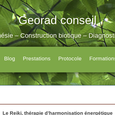
Georad conseil
ésie – Construction biotique – Diagnos
Blog
Prestations
Protocole
Formation
Le Reiki, thérapie d’harmonisation énergétique