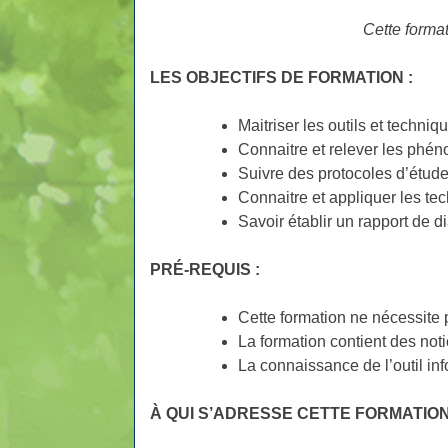
Cette format
LES
OBJECTIFS
DE
FORMATION
:
Maitriser les outils et techniq
Connaitre et relever les phé
Suivre des protocoles d’étude
Connaitre et appliquer les te
Savoir établir un rapport de 
PRÉ-REQUIS
:
Cette formation ne nécessite p
La formation contient des not
La connaissance de l’outil inf
À
QUI
S’ADRESSE
CETTE
FORMATIO