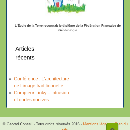
L'École de la Terre reconnait le diplôme de la Fédération Française de
Géobiologie
Articles
récents
Conférence : L’architecture
de l’image traditionnelle
Compteur Linky – Intrusion
et ondes nocives
© Georad Conseil - Tous droits réservés 2016 -
Mentions légales
-
Plan du
site