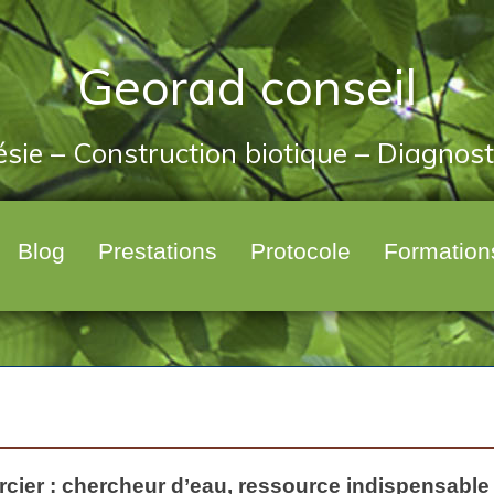
Georad conseil
ésie – Construction biotique – Diagnos
Blog
Prestations
Protocole
Formation
cier : chercheur d’eau, ressource indispensable 