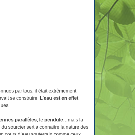
onnues par tous, il était extrêmement
evait se construire.
L’eau est en effet
ques.
ennes parallèles
, le
pendule
…mais la
e du sourcier sert à connaitre la nature des
 à un cours d’eau souterrain comme ceux